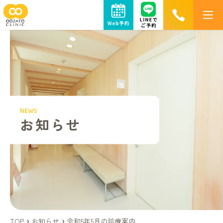
お知らせ
大里医院について
NEWS
院長・スタッフ紹介
お知らせ
院内紹介
施設基準・加算に関する掲示
下肢静脈瘤
専門外来
TOP
お知らせ
令和5年5月の診療案内