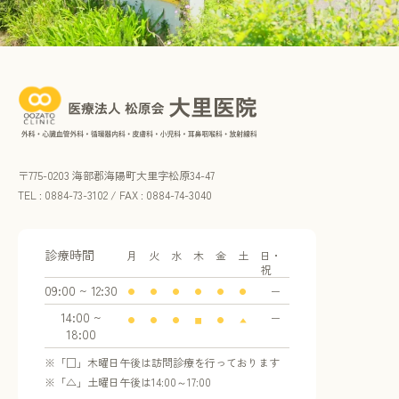
〒775-0203 海部郡海陽町大里字松原34-47
TEL : 0884-73-3102 / FAX : 0884-74-3040
診療時間
月
火
水
木
金
土
日・
祝
09:00 ~ 12:30
ー
●
●
●
●
●
●
14:00 ~
ー
●
●
●
■
●
▲
18:00
※「□」木曜日午後は訪問診療を行っております
※「△」土曜日午後は14:00～17:00