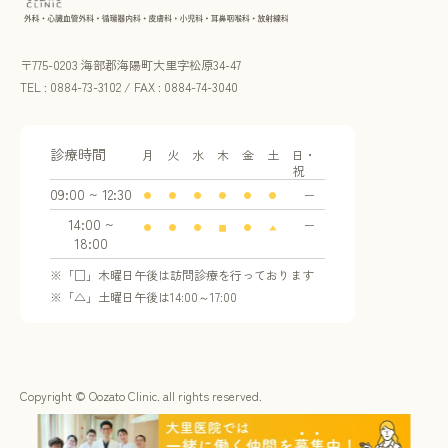
〒775-0203 海部郡海陽町大里字松原34-47
TEL : 0884-73-3102 / FAX : 0884-74-3040
診療時間
月
火
水
木
金
土
日・
祝
09:00 ~ 12:30
ー
●
●
●
●
●
●
14:00 ~
ー
●
●
●
■
●
▲
18:00
※「□」木曜日午後は訪問診療を行っております
※「△」土曜日午後は14:00～17:00
Copyright © Oozato Clinic. all rights reserved.