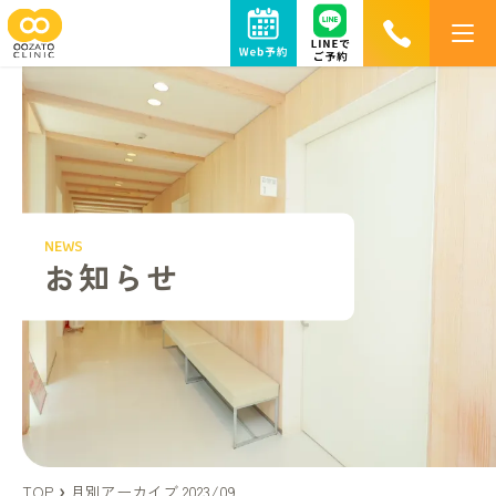
お知らせ
大里医院について
NEWS
院長・スタッフ紹介
お知らせ
院内紹介
施設基準・加算に関する掲示
下肢静脈瘤
専門外来
TOP
月別アーカイブ 2023/09