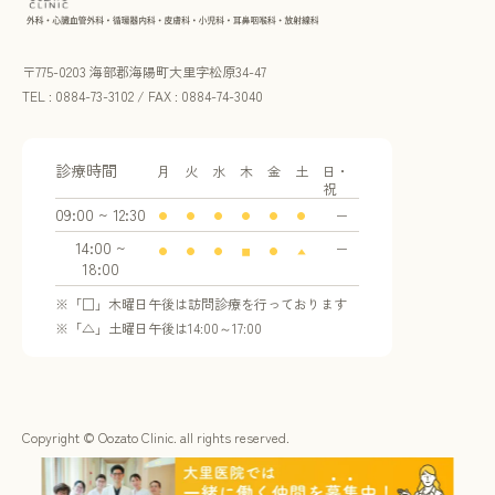
〒775-0203 海部郡海陽町大里字松原34-47
TEL : 0884-73-3102 / FAX : 0884-74-3040
診療時間
月
火
水
木
金
土
日・
祝
09:00 ~ 12:30
ー
●
●
●
●
●
●
14:00 ~
ー
●
●
●
■
●
▲
18:00
※「□」木曜日午後は訪問診療を行っております
※「△」土曜日午後は14:00～17:00
Copyright © Oozato Clinic. all rights reserved.