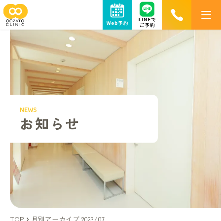
お知らせ
大里医院について
NEWS
院長・スタッフ紹介
お知らせ
院内紹介
施設基準・加算に関する掲示
下肢静脈瘤
専門外来
TOP
月別アーカイブ 2023/07